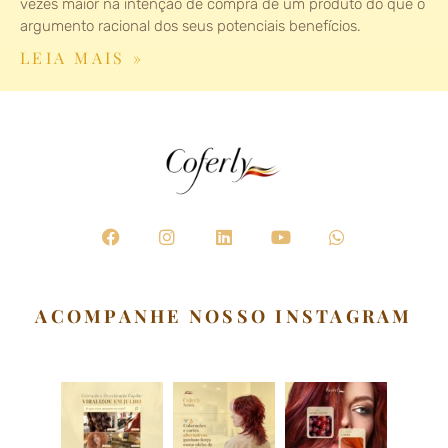
vezes maior na intenção de compra de um produto do que o
argumento racional dos seus potenciais benefícios.
LEIA MAIS »
F
I
L
Y
W
a
n
i
o
h
c
s
n
u
a
e
t
k
t
t
b
a
e
u
s
ACOMPANHE NOSSO INSTAGRAM
o
g
d
b
a
o
r
i
e
p
k
a
n
p
m