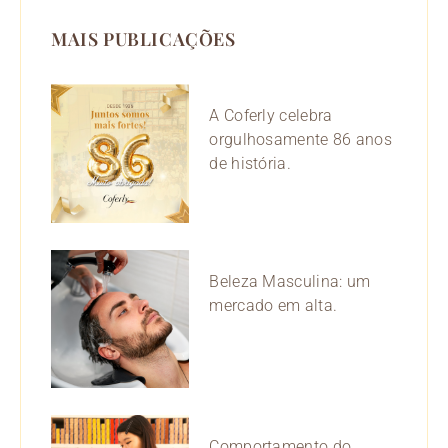
b
a
e
u
o
g
d
b
MAIS PUBLICAÇÕES
o
r
i
e
k
a
n
m
A Coferly celebra
orgulhosamente 86 anos
de história.
Beleza Masculina: um
mercado em alta.
Comportamento do