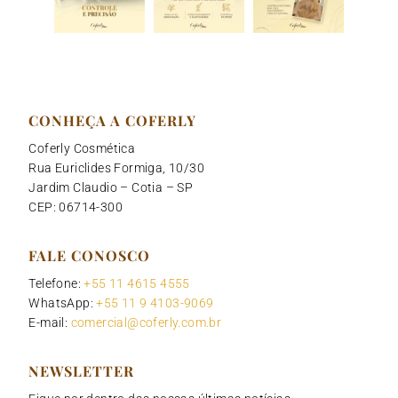
CONHEÇA A COFERLY
Coferly Cosmética
Rua Euriclides Formiga, 10/30
Jardim Claudio – Cotia – SP
CEP: 06714-300
FALE CONOSCO
Telefone:
+55 11 4615 4555
WhatsApp:
+55 11 9 4103-9069
E-mail:
comercial@coferly.com.br
NEWSLETTER