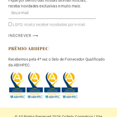
Fique por dentro das nossas últimas notícias,
receba novidades exclusivas e muito mais.
Seu
e-
mail
LGPD: Aceito receber novidades por e-mail.
INSCREVER ⟶
PRÊMIO ABIHPEC
Recebemos pela 4ª vez o Selo de Fornecedor Qualificado
da ABIHPEC.
© All Rights Reserved 2026
Coferly Cosmética
| Site