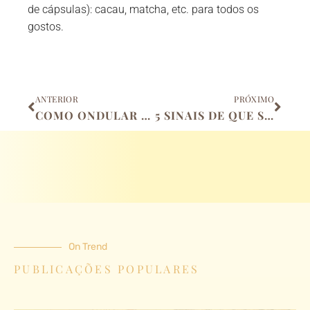
de cápsulas): cacau, matcha, etc. para todos os
gostos.
Anterior
Próx
ANTERIOR
PRÓXIMO
COMO ONDULAR OS CABELOS COM SECADOR?
5 SINAIS DE QUE SEU CABELO PRECISA DE UM CORTE
On Trend
PUBLICAÇÕES POPULARES