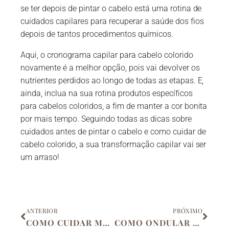
se ter depois de pintar o cabelo está uma rotina de
cuidados capilares para recuperar a saúde dos fios
depois de tantos procedimentos químicos.
Aqui, o cronograma capilar para cabelo colorido
novamente é a melhor opção, pois vai devolver os
nutrientes perdidos ao longo de todas as etapas. E,
ainda, inclua na sua rotina produtos específicos
para cabelos coloridos, a fim de manter a cor bonita
por mais tempo. Seguindo todas as dicas sobre
cuidados antes de pintar o cabelo e como cuidar de
cabelo colorido, a sua transformação capilar vai ser
um arraso!
Anterior
Próx
ANTERIOR
PRÓXIMO
COMO CUIDAR MELHOR DE VOCÊ MESMO EM 5 PASSOS
COMO ONDULAR OS CABELOS COM SECADOR?