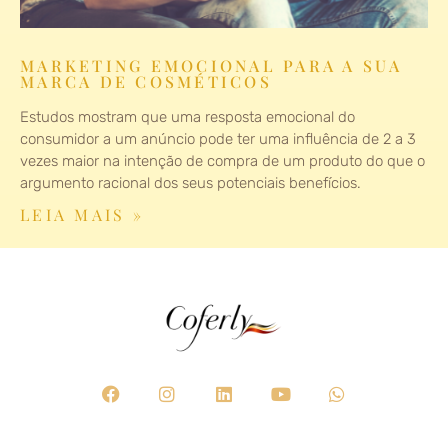
MARKETING EMOCIONAL PARA A SUA
MARCA DE COSMÉTICOS
Estudos mostram que uma resposta emocional do
consumidor a um anúncio pode ter uma influência de 2 a 3
vezes maior na intenção de compra de um produto do que o
argumento racional dos seus potenciais benefícios.
LEIA MAIS »
F
I
L
Y
W
a
n
i
o
h
c
s
n
u
a
e
t
k
t
t