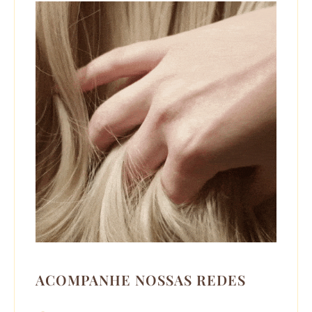
ACOMPANHE NOSSAS REDES
F
I
L
Y