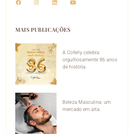
a
n
i
o
c
s
n
u
e
t
k
t
b
a
e
u
o
g
d
b
MAIS PUBLICAÇÕES
o
r
i
e
k
a
n
m
A Coferly celebra
orgulhosamente 86 anos
de história.
Beleza Masculina: um
mercado em alta.