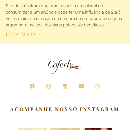
Estudos mostram que uma resposta emocional do
consumidor a um anúncio pode ter uma influência de 2 a 3
vezes maior na intenção de compra de um produto do que o
argumento racional dos seus potenciais benefícios.
LEIA MAIS »
F
I
L
Y
W
a
n
i
o
h
c
s
n
u
a
e
t
k
t
t
b
a
e
u
s
ACOMPANHE NOSSO INSTAGRAM
o
g
d
b
a
o
r
i
e
p
k
a
n
p
m