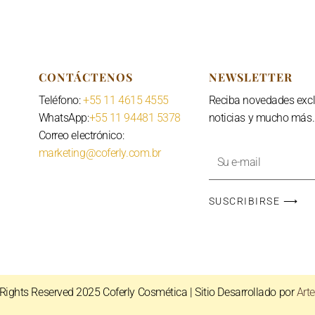
CONTÁCTENOS
NEWSLETTER
Teléfono:
+55 11 4615 4555
Reciba novedades excl
WhatsApp:
+55 11 94481 5378
noticias y mucho más.
Correo electrónico:
marketing@coferly.com.br
Tu
dirección
de
SUSCRIBIRSE ⟶
correo
electrónico
 Rights Reserved 2025
Coferly Cosmética
| Sitio Desarrollado por
Art