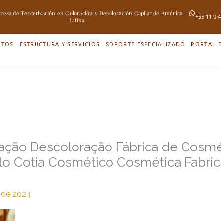
esa de Tercerización en Coloración y Decoloración Capilar de América
+55 11 9 
Latina
CTOS
ESTRUCTURA Y SERVICIOS
SOPORTE ESPECIALIZADO
PORTAL D
ação Descoloração Fábrica de Cosmét
ulo Cotia Cosmético Cosmética Fabri
 de 2024