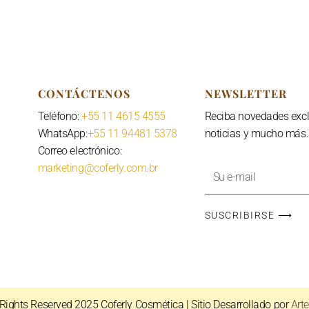
CONTÁCTENOS
NEWSLETTER
Teléfono:
+55 11 4615 4555
Reciba novedades excl
WhatsApp:
+55 11 94481 5378
noticias y mucho más.
Correo electrónico:
marketing@coferly.com.br
Tu
dirección
de
SUSCRIBIRSE ⟶
correo
electrónico
 Rights Reserved 2025
Coferly Cosmética
| Sitio Desarrollado por
Art