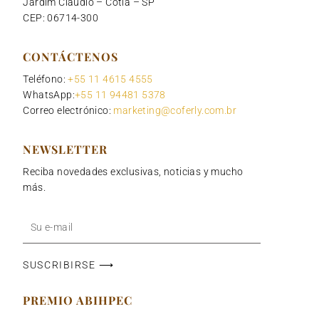
Jardim Claudio – Cotia – SP
CEP: 06714-300
CONTÁCTENOS
Teléfono:
+55 11 4615 4555
WhatsApp:
+55 11 94481 5378
Correo electrónico:
marketing@coferly.com.br
NEWSLETTER
Reciba novedades exclusivas, noticias y mucho
más.
Tu
dirección
de
SUSCRIBIRSE ⟶
correo
electrónico
PREMIO ABIHPEC