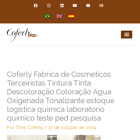
Ir
F
I
L
Y
E
B
a
n
i
o
n
a
al
c
s
n
u
v
r
e
t
k
t
e
c
contenido
b
a
e
u
l
o
o
g
d
b
o
d
o
r
i
e
p
e
k
a
n
e
m
Coferly Fabrica de Cosmeticos
Terceiristas Tintura Tinta
Descoloração Coloração Agua
Oxigenada Tonalizante estoque
logistica quimica laboratorio
quimico teste ped pesquisa
Por
Time Coferly
/
17 de octubre de 2024