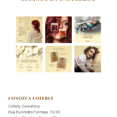
o
r
i
e
p
k
a
n
p
m
CONOZCA COFERLY
C
oferly Cosmética
Rua Euriclides Formiga, 10/30