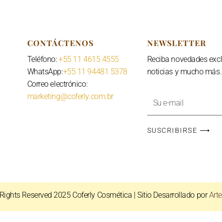
CONTÁCTENOS
NEWSLETTER
Teléfono:
+55 11 4615 4555
Reciba novedades excl
WhatsApp:
+55 11 94481 5378
noticias y mucho más.
Correo electrónico:
marketing@coferly.com.br
Tu
dirección
de
SUSCRIBIRSE ⟶
correo
electrónico
 Rights Reserved 2025
Coferly Cosmética
| Sitio Desarrollado por
Art
Português
English
Español