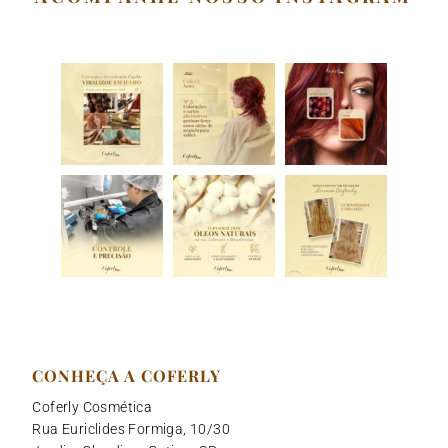
o
r
i
e
p
k
a
n
p
m
CONHEÇA A COFERLY
Coferly Cosmética
Rua Euriclides Formiga, 10/30