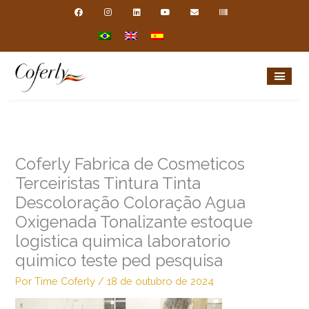
Ir
F
I
L
Y
E
B
a
n
i
o
n
a
para
c
s
n
u
v
r
e
t
k
t
e
c
o
b
a
e
u
l
o
o
g
d
b
o
d
conteúdo
o
r
i
e
p
e
k
a
n
e
m
Coferly Fabrica de Cosmeticos
Terceiristas Tintura Tinta
Descoloração Coloração Agua
Oxigenada Tonalizante estoque
logistica quimica laboratorio
quimico teste ped pesquisa
Por
Time Coferly
/
18 de outubro de 2024