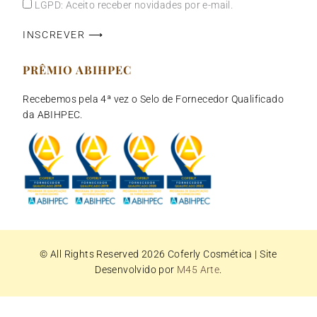
LGPD: Aceito receber novidades por e-mail.
INSCREVER ⟶
PRÊMIO ABIHPEC
Recebemos pela 4ª vez o Selo de Fornecedor Qualificado
da ABIHPEC.
© All Rights Reserved 2026
Coferly Cosmética
| Site
Desenvolvido por
M45 Arte
.
Português
English
Español