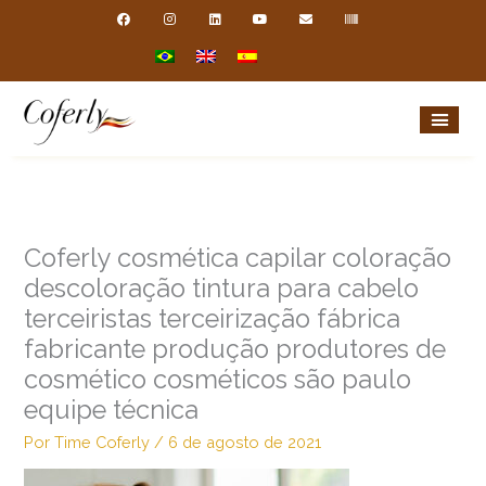
Ir
F
I
L
Y
E
B
a
n
i
o
n
a
para
c
s
n
u
v
r
e
t
k
t
e
c
o
b
a
e
u
l
o
o
g
d
b
o
d
conteúdo
o
r
i
e
p
e
k
a
n
e
m
Coferly cosmética capilar coloração
descoloração tintura para cabelo
terceiristas terceirização fábrica
fabricante produção produtores de
cosmético cosméticos são paulo
equipe técnica
Por
Time Coferly
/
6 de agosto de 2021